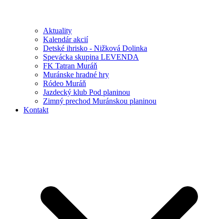
Aktuality
Kalendár akcií
Detské ihrisko - Nižková Dolinka
Spevácka skupina LEVENDA
FK Tatran Muráň
Muránske hradné hry
Ródeo Muráň
Jazdecký klub Pod planinou
Zimný prechod Muránskou planinou
Kontakt