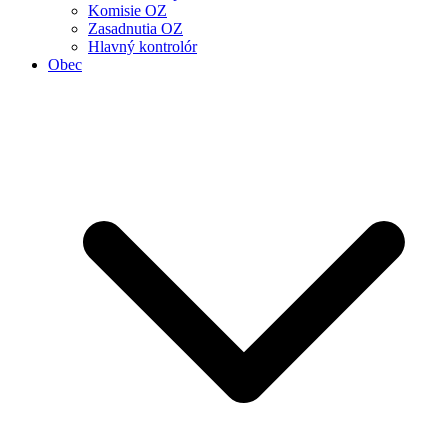
Komisie OZ
Zasadnutia OZ
Hlavný kontrolór
Obec