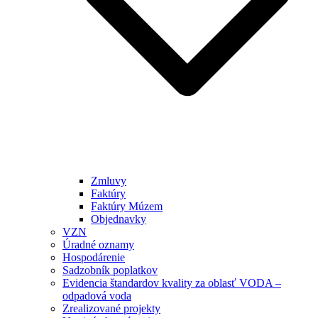
Zmluvy
Faktúry
Faktúry Múzem
Objednavky
VZN
Úradné oznamy
Hospodárenie
Sadzobník poplatkov
Evidencia štandardov kvality za oblasť VODA –
odpadová voda
Zrealizované projekty