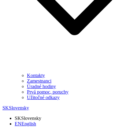
Kontakty
Zamestnanci
Úradné hodiny
Prvá pomoc, poruchy
Užitočné odkazy
SK
Slovensky
SK
Slovensky
EN
English