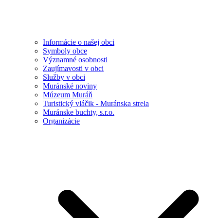
Informácie o našej obci
Symboly obce
Významné osobnosti
Zaujímavosti v obci
Služby v obci
Muránské noviny
Múzeum Muráň
Turistický vláčik - Muránska strela
Muránske buchty, s.r.o.
Organizácie