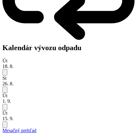
Kalendár vývozu odpadu
Út
18. 8.
St
26. 8.
Út
1. 9.
Út
15. 9.
Mesačný prehľad