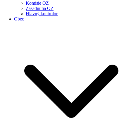
Komisie OZ
Zasadnutia OZ
Hlavný kontrolór
Obec