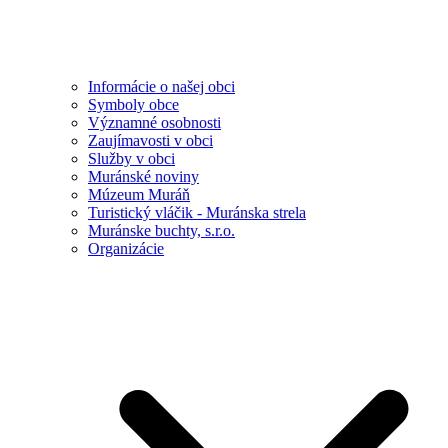
Informácie o našej obci
Symboly obce
Významné osobnosti
Zaujímavosti v obci
Služby v obci
Muránské noviny
Múzeum Muráň
Turistický vláčik - Muránska strela
Muránske buchty, s.r.o.
Organizácie