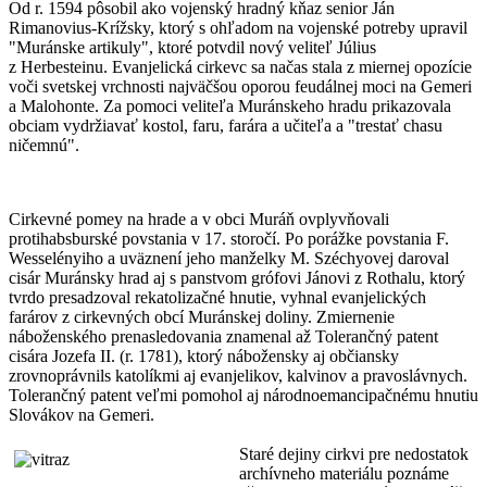
Od r. 1594 pôsobil ako vojenský hradný kňaz senior Ján
Rimanovius-Krížsky, ktorý s ohľadom na vojenské potreby upravil
"Muránske artikuly", ktoré potvdil nový veliteľ Július
z Herbesteinu. Evanjelická cirkevc sa načas stala z miernej opozície
voči svetskej vrchnosti najväčšou oporou feudálnej moci na Gemeri
a Malohonte. Za pomoci veliteľa Muránskeho hradu prikazovala
obciam vydržiavať kostol, faru, farára a učiteľa a "trestať chasu
ničemnú".
Cirkevné pomey na hrade a v obci Muráň ovplyvňovali
protihabsburské povstania v 17. storočí. Po porážke povstania F.
Wesselényiho a uväznení jeho manželky M. Széchyovej daroval
cisár Muránsky hrad aj s panstvom grófovi Jánovi z Rothalu, ktorý
tvrdo presadzoval rekatolizačné hnutie, vyhnal evanjelických
farárov z cirkevných obcí Muránskej doliny. Zmiernenie
náboženského prenasledovania znamenal až Tolerančný patent
cisára Jozefa II. (r. 1781), ktorý nábožensky aj občiansky
zrovnoprávnils katolíkmi aj evanjelikov, kalvinov a pravoslávnych.
Tolerančný patent veľmi pomohol aj národnoemancipačnému hnutiu
Slovákov na Gemeri.
Staré dejiny cirkvi pre nedostatok
archívneho materiálu poznáme