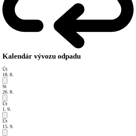
Kalendár vývozu odpadu
Út
18. 8.
St
26. 8.
Út
1. 9.
Út
15. 9.