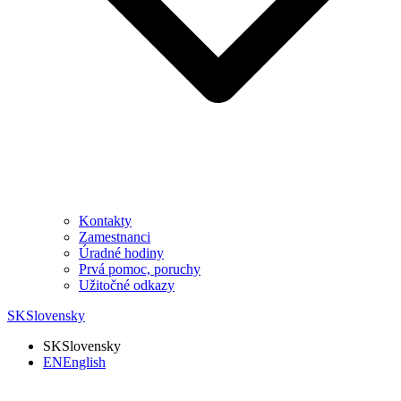
Kontakty
Zamestnanci
Úradné hodiny
Prvá pomoc, poruchy
Užitočné odkazy
SK
Slovensky
SK
Slovensky
EN
English