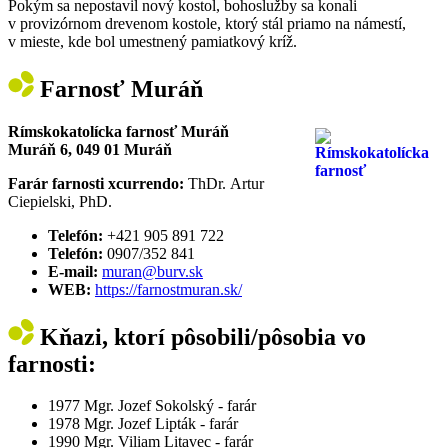
Pokým sa nepostavil nový kostol, bohoslužby sa konali
v provizórnom drevenom kostole, ktorý stál priamo na námestí,
v mieste, kde bol umestnený pamiatkový kríž.
Farnosť Muráň
Rímskokatolícka farnosť Muráň
Muráň 6, 049 01 Muráň
Farár farnosti xcurrendo:
ThDr. Artur
Ciepielski, PhD.
Telefón:
+421 905 891 722
Telefón:
0907/352 841
E-mail:
muran@burv.sk
WEB:
https://farnostmuran.sk/
Kňazi, ktorí pôsobili/pôsobia vo
farnosti:
1977 Mgr. Jozef Sokolský - farár
1978 Mgr. Jozef Lipták - farár
1990 Mgr. Viliam Litavec - farár