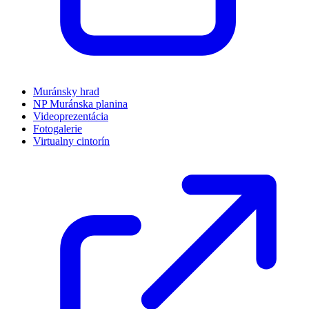
Muránsky hrad
NP Muránska planina
Videoprezentácia
Fotogalerie
Virtualny cintorín