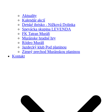
Aktuality
Kalendár akcií
Detské ihrisko - Nižková Dolinka
Spevácka skupina LEVENDA
FK Tatran Muráň
Muránske hradné hry
Ródeo Muráň
Jazdecký klub Pod planinou
Zimný prechod Muránskou planinou
Kontakt