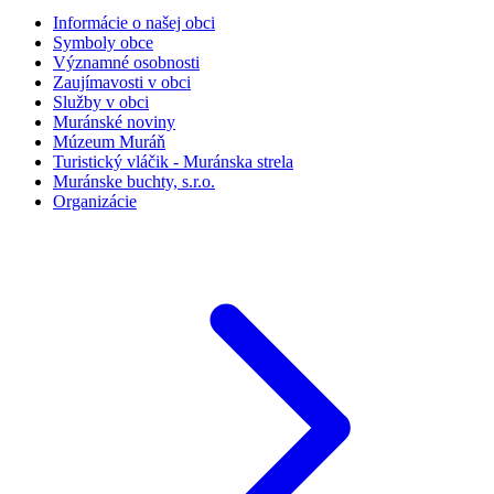
Informácie o našej obci
Symboly obce
Významné osobnosti
Zaujímavosti v obci
Služby v obci
Muránské noviny
Múzeum Muráň
Turistický vláčik - Muránska strela
Muránske buchty, s.r.o.
Organizácie