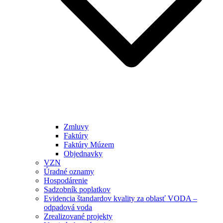
Zmluvy
Faktúry
Faktúry Múzem
Objednavky
VZN
Úradné oznamy
Hospodárenie
Sadzobník poplatkov
Evidencia štandardov kvality za oblasť VODA –
odpadová voda
Zrealizované projekty