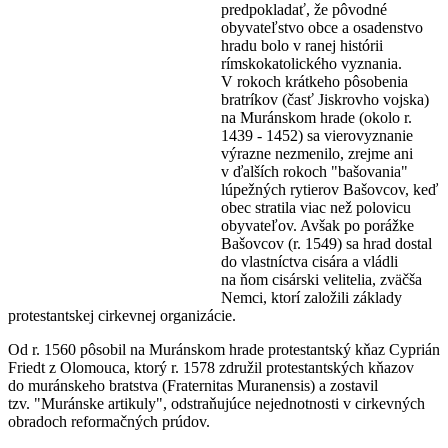
predpokladať, že pôvodné
obyvateľstvo obce a osadenstvo
hradu bolo v ranej histórii
rímskokatolického vyznania.
V rokoch krátkeho pôsobenia
bratríkov (časť Jiskrovho vojska)
na Muránskom hrade (okolo r.
1439 - 1452) sa vierovyznanie
výrazne nezmenilo, zrejme ani
v ďalších rokoch "bašovania"
lúpežných rytierov Bašovcov, keď
obec stratila viac než polovicu
obyvateľov. Avšak po porážke
Bašovcov (r. 1549) sa hrad dostal
do vlastníctva cisára a vládli
na ňom cisárski velitelia, zväčša
Nemci, ktorí založili základy
protestantskej cirkevnej organizácie.
Od r. 1560 pôsobil na Muránskom hrade protestantský kňaz Cyprián
Friedt z Olomouca, ktorý r. 1578 združil protestantských kňazov
do muránskeho bratstva (Fraternitas Muranensis) a zostavil
tzv. "Muránske artikuly", odstraňujúce nejednotnosti v cirkevných
obradoch reformačných prúdov.