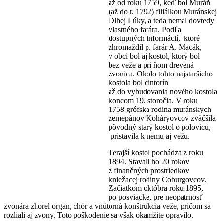
až od roku 1759, keď bol Muráň
(až do r. 1792) filiálkou Muránskej
Dlhej Lúky, a teda nemal dovtedy
vlastného farára. Podľa
dostupných informácií, ktoré
zhromaždil p. farár A. Macák,
v obci bol aj kostol, ktorý bol
bez veže a pri ňom drevená
zvonica. Okolo tohto najstaršieho
kostola bol cintorín
až do vybudovania nového kostola
koncom 19. storočia. V roku
1758 grófska rodina muránskych
zemepánov Koháryovcov zväčšila
pôvodný starý kostol o polovicu,
pristavila k nemu aj vežu.
Terajší kostol pochádza z roku
1894. Stavali ho 20 rokov
z finančných prostriedkov
kniežacej rodiny Coburgovcov.
Začiatkom októbra roku 1895,
po posviacke, pre neopatrnosť
zvonára zhorel organ, chór a vnútorná konštrukcia veže, pričom sa
rozliali aj zvony. Toto poškodenie sa však okamžite opravilo.