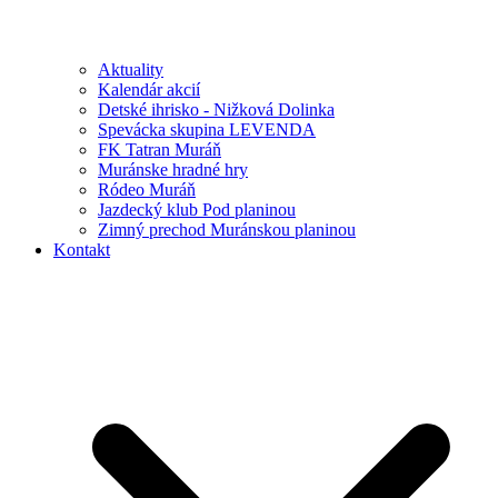
Aktuality
Kalendár akcií
Detské ihrisko - Nižková Dolinka
Spevácka skupina LEVENDA
FK Tatran Muráň
Muránske hradné hry
Ródeo Muráň
Jazdecký klub Pod planinou
Zimný prechod Muránskou planinou
Kontakt