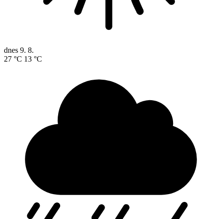
dnes
9. 8.
27 °C
13 °C