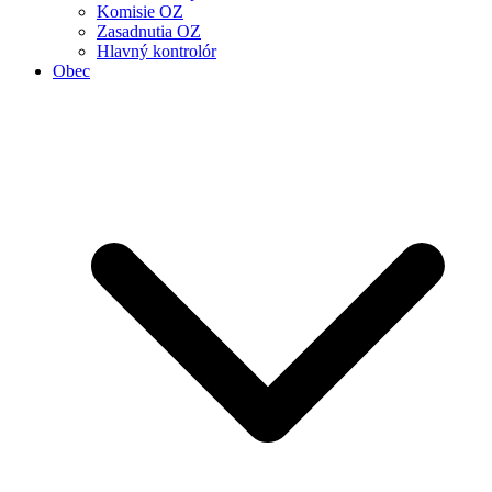
Komisie OZ
Zasadnutia OZ
Hlavný kontrolór
Obec