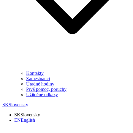
Kontakty
Zamestnanci
Úradné hodiny
Prvá pomoc, poruchy
Užitočné odkazy
SK
Slovensky
SK
Slovensky
EN
English