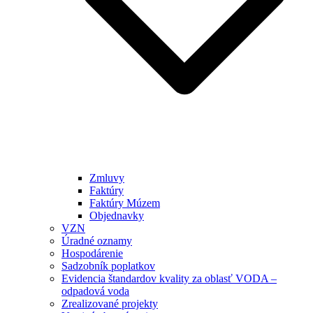
Zmluvy
Faktúry
Faktúry Múzem
Objednavky
VZN
Úradné oznamy
Hospodárenie
Sadzobník poplatkov
Evidencia štandardov kvality za oblasť VODA –
odpadová voda
Zrealizované projekty