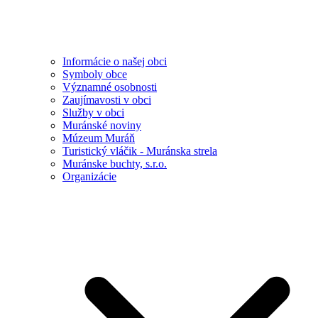
Informácie o našej obci
Symboly obce
Významné osobnosti
Zaujímavosti v obci
Služby v obci
Muránské noviny
Múzeum Muráň
Turistický vláčik - Muránska strela
Muránske buchty, s.r.o.
Organizácie