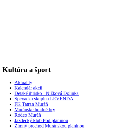
Kultúra a šport
Aktuality
Kalendár akcií
Detské ihrisko - Nižková Dolinka
Spevácka skupina LEVENDA
FK Tatran Muráň
Muránske hradné hry
Ródeo Muráň
Jazdecký klub Pod planinou
Zimný prechod Muránskou planinou