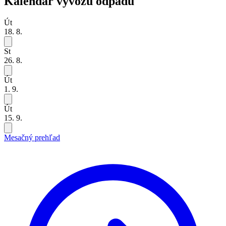
Kalendár vývozu odpadu
Út
18. 8.
St
26. 8.
Út
1. 9.
Út
15. 9.
Mesačný prehľad