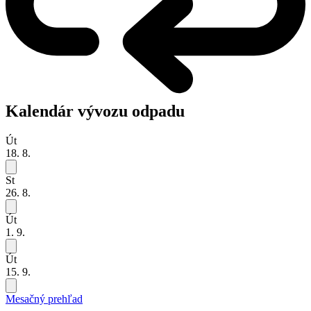
Kalendár vývozu odpadu
Út
18. 8.
St
26. 8.
Út
1. 9.
Út
15. 9.
Mesačný prehľad