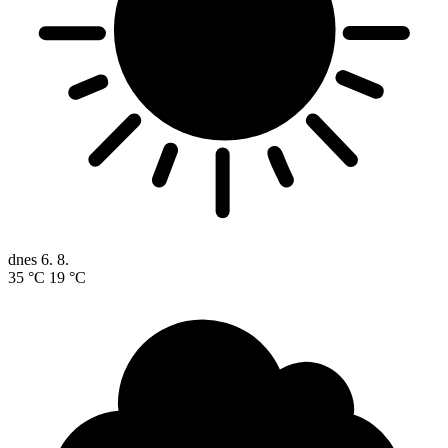
dnes
6. 8.
35 °C
19 °C