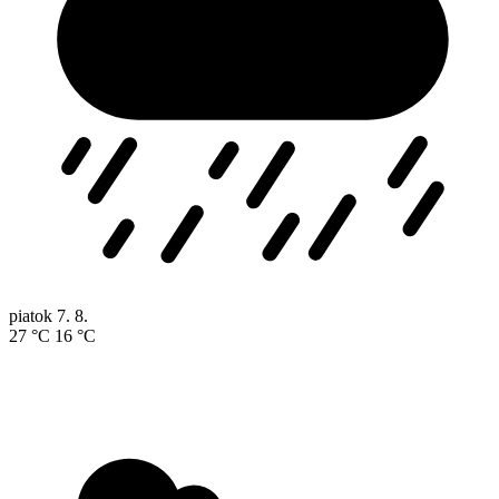
piatok
7. 8.
27 °C
16 °C