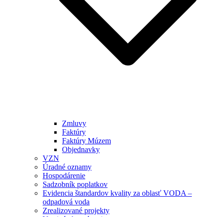
Zmluvy
Faktúry
Faktúry Múzem
Objednavky
VZN
Úradné oznamy
Hospodárenie
Sadzobník poplatkov
Evidencia štandardov kvality za oblasť VODA –
odpadová voda
Zrealizované projekty