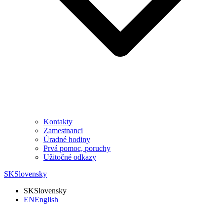
Kontakty
Zamestnanci
Úradné hodiny
Prvá pomoc, poruchy
Užitočné odkazy
SK
Slovensky
SK
Slovensky
EN
English