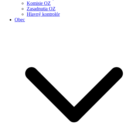
Komisie OZ
Zasadnutia OZ
Hlavný kontrolór
Obec