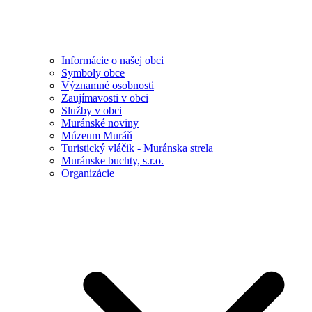
Informácie o našej obci
Symboly obce
Významné osobnosti
Zaujímavosti v obci
Služby v obci
Muránské noviny
Múzeum Muráň
Turistický vláčik - Muránska strela
Muránske buchty, s.r.o.
Organizácie