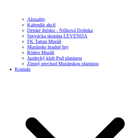
Aktuality
Kalendár akcií
Detské ihrisko - Nižková Dolinka
Spevácka skupina LEVENDA
FK Tatran Muráň
Muránske hradné hry
Ródeo Muráň
Jazdecký klub Pod planinou
Zimný prechod Muránskou planinou
Kontakt