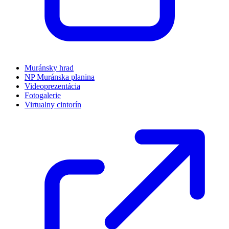
Muránsky hrad
NP Muránska planina
Videoprezentácia
Fotogalerie
Virtualny cintorín