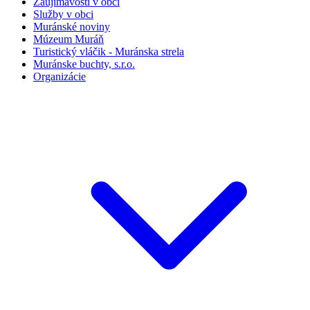
Zaujímavosti v obci
Služby v obci
Muránské noviny
Múzeum Muráň
Turistický vláčik - Muránska strela
Muránske buchty, s.r.o.
Organizácie