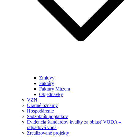
Zmluvy
Faktúry
Faktúry Múzem
Objednavky
VZN
Úradné oznamy
Hospodárenie
Sadzobník poplatkov
Evidencia štandardov kvality za oblasť VODA –
odpadová voda
Zrealizované projekty