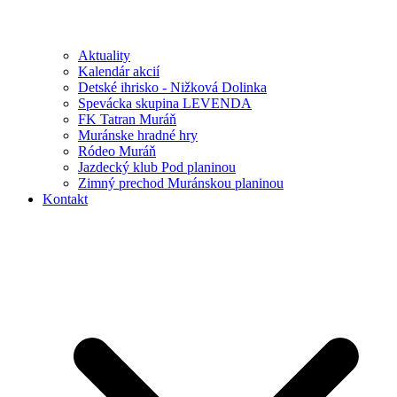
Aktuality
Kalendár akcií
Detské ihrisko - Nižková Dolinka
Spevácka skupina LEVENDA
FK Tatran Muráň
Muránske hradné hry
Ródeo Muráň
Jazdecký klub Pod planinou
Zimný prechod Muránskou planinou
Kontakt