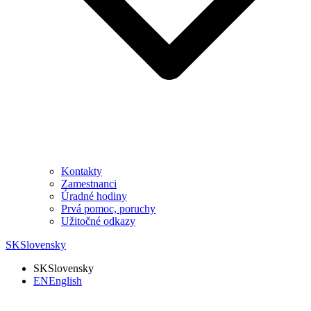
Kontakty
Zamestnanci
Úradné hodiny
Prvá pomoc, poruchy
Užitočné odkazy
SK
Slovensky
SK
Slovensky
EN
English