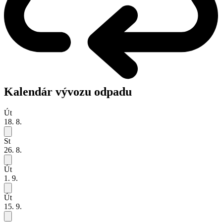
Kalendár vývozu odpadu
Út
18. 8.
St
26. 8.
Út
1. 9.
Út
15. 9.