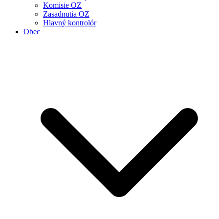
Komisie OZ
Zasadnutia OZ
Hlavný kontrolór
Obec