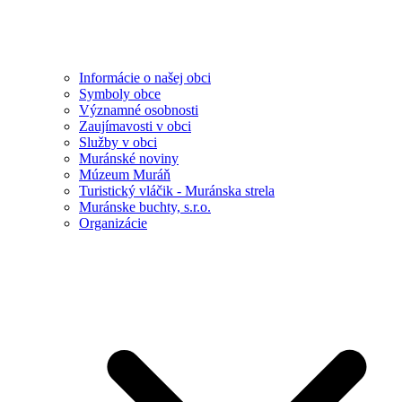
Informácie o našej obci
Symboly obce
Významné osobnosti
Zaujímavosti v obci
Služby v obci
Muránské noviny
Múzeum Muráň
Turistický vláčik - Muránska strela
Muránske buchty, s.r.o.
Organizácie