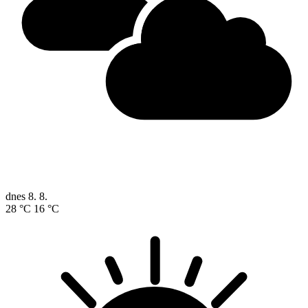
dnes
8. 8.
28 °C
16 °C