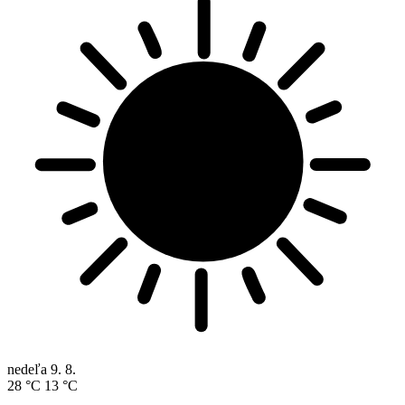
nedeľa
9. 8.
28 °C
13 °C