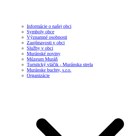
Informácie o našej obci
Symboly obce
Významné osobnosti
Zaujímavosti v obci
Služby v obci
Muránské noviny
Múzeum Muráň
Turistický vláčik - Muránska strela
Muránske buchty, s.r.o.
Organizácie