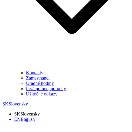
Kontakty
Zamestnanci
Úradné hodiny
Prvá pomoc, poruchy
Užitočné odkazy
SK
Slovensky
SK
Slovensky
EN
English