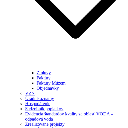
Zmluvy
Faktúry
Faktúry Múzem
Objednavky
VZN
Úradné oznamy
Hospodárenie
Sadzobník poplatkov
Evidencia štandardov kvality za oblasť VODA –
odpadová voda
Zrealizované projekty