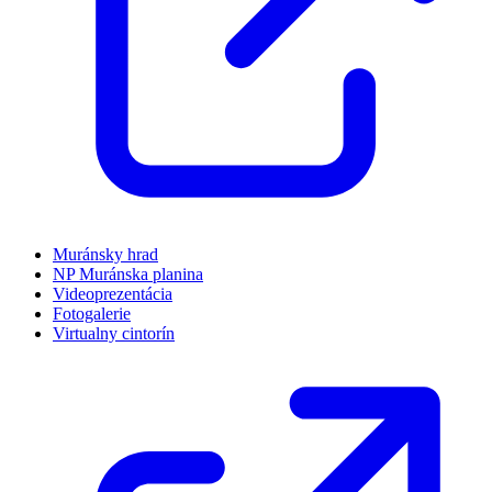
Muránsky hrad
NP Muránska planina
Videoprezentácia
Fotogalerie
Virtualny cintorín