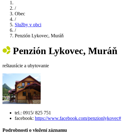
/
Obec
/
Služby v obci
/
Penzión Lykovec, Muráň
Penzión Lykovec, Muráň
reštaurácie a ubytovanie
tel.: 0915/ 825 751
facebook:
https://www.facebook.com/penzionlykovec#
Podrobnosti o vložení záznamu