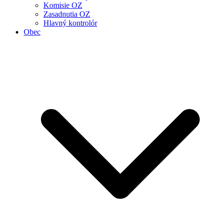
Komisie OZ
Zasadnutia OZ
Hlavný kontrolór
Obec