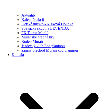
Aktuality
Kalendár akcií
Detské ihrisko - Nižková Dolinka
Spevácka skupina LEVENDA
FK Tatran Muráň
Muránske hradné hry
Ródeo Muráň
Jazdecký klub Pod planinou
Zimný prechod Muránskou planinou
Kontakt