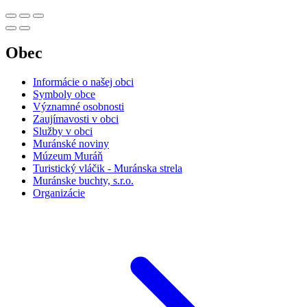
Obec
Informácie o našej obci
Symboly obce
Významné osobnosti
Zaujímavosti v obci
Služby v obci
Muránské noviny
Múzeum Muráň
Turistický vláčik - Muránska strela
Muránske buchty, s.r.o.
Organizácie