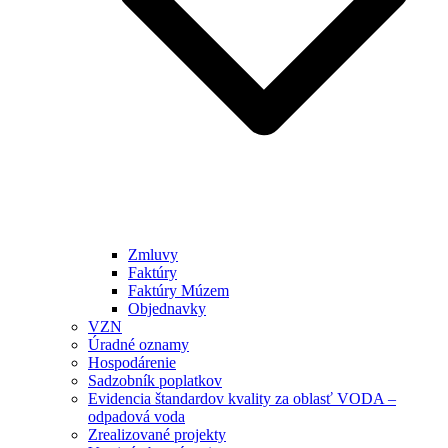
Zmluvy
Faktúry
Faktúry Múzem
Objednavky
VZN
Úradné oznamy
Hospodárenie
Sadzobník poplatkov
Evidencia štandardov kvality za oblasť VODA –
odpadová voda
Zrealizované projekty