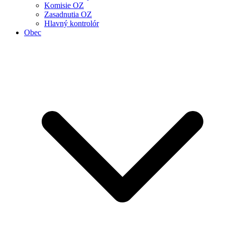
Komisie OZ
Zasadnutia OZ
Hlavný kontrolór
Obec