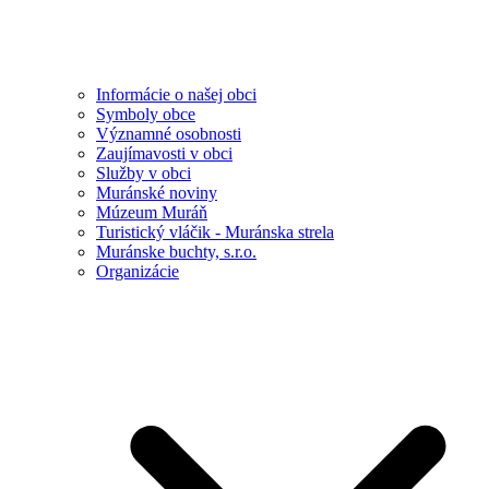
Informácie o našej obci
Symboly obce
Významné osobnosti
Zaujímavosti v obci
Služby v obci
Muránské noviny
Múzeum Muráň
Turistický vláčik - Muránska strela
Muránske buchty, s.r.o.
Organizácie