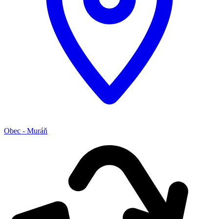
Obec - Muráň