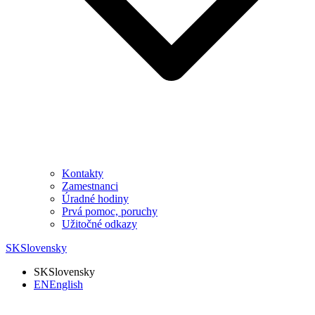
Kontakty
Zamestnanci
Úradné hodiny
Prvá pomoc, poruchy
Užitočné odkazy
SK
Slovensky
SK
Slovensky
EN
English