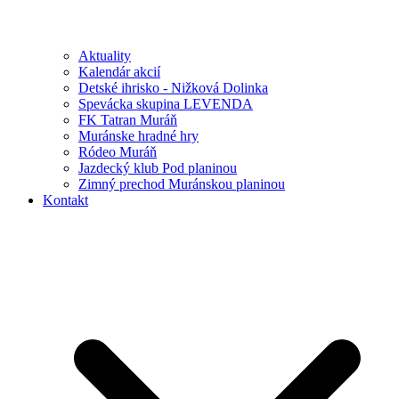
Aktuality
Kalendár akcií
Detské ihrisko - Nižková Dolinka
Spevácka skupina LEVENDA
FK Tatran Muráň
Muránske hradné hry
Ródeo Muráň
Jazdecký klub Pod planinou
Zimný prechod Muránskou planinou
Kontakt