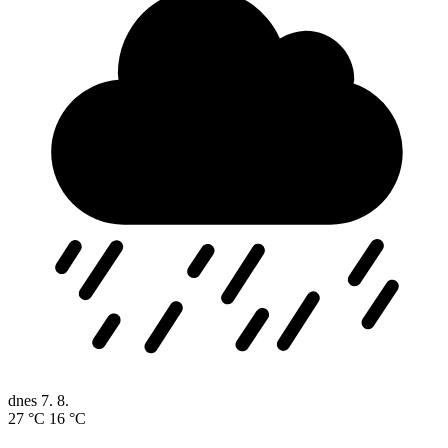
dnes
7. 8.
27 °C
16 °C